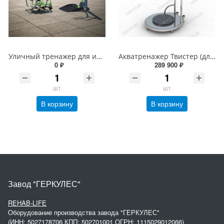
Уличный тренажер для инвалидов &quot;Подтягивание&quot;
Акватренажер Твистер (для поворотов туловища)
0 ₽
289 900 ₽
шт
шт
В корзину
В корзину
Завод "ГЕРКУЛЕС"
REHAB-LIFE
Оборудование производства завода "ГЕРКУЛЕС"
(ИНН: 5027178706 КПП: 502701001 ОГРН: 1115029012066)