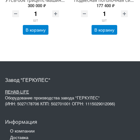
УТСВ-004 Трицепс-машина с регулируемой нагрузкой
Подвесная потолочная система
300 000 ₽
177 400 ₽
шт
шт
В корзину
В корзину
Завод "ГЕРКУЛЕС"
REHAB-LIFE
Оборудование производства завода "ГЕРКУЛЕС"
(ИНН: 5027178706 КПП: 502701001 ОГРН: 1115029012066)
Информация
О компании
Доставка