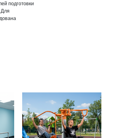
лей подготовки
 Для
удована