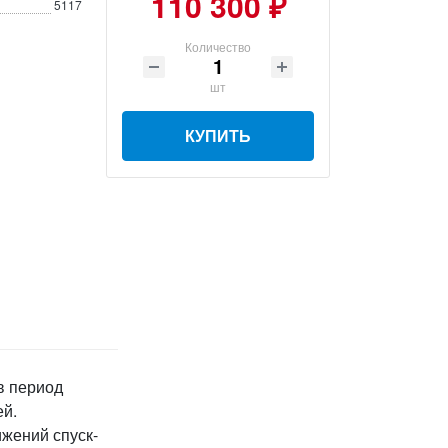
110 300 ₽
5117
Количество
шт
КУПИТЬ
в период
ей.
жений спуск-