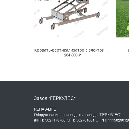
Кровать-вертикализатор с электрическим приводом
264 800 ₽
Завод "ГЕРКУЛЕС"
REHAB-LIFE
Оборудование производства завода "ГЕРКУЛЕС"
(ИНН: 5027178706 КПП: 502701001 ОГРН: 1115029012