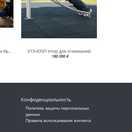
Подвес без рамы &quot;Качели-бревно&quot;
УТЭ-035П Упор для отжиманий
180 000 ₽
Конфиденциальность
Политика защиты персональных
данных
Правила использования контента