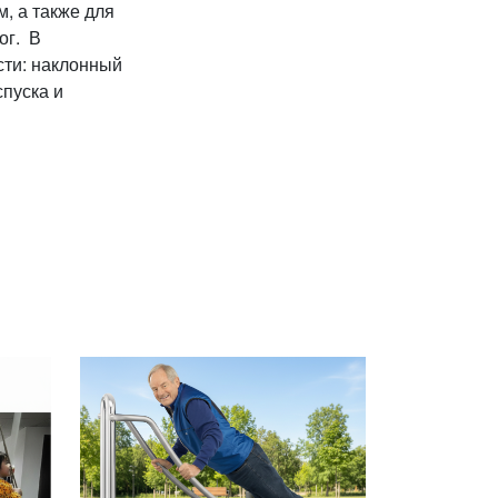
, а также для
ог. В
сти: наклонный
спуска и