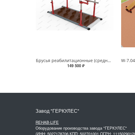
Брусья реабилитационные (средние)
149 500 ₽
Завод "ГЕРКУЛЕС"
REHAB-LIFE
Оборудование производства завода "ГЕРКУЛЕС"
(ИНН: 5027178706 КПП: 502701001 ОГРН: 1115029012