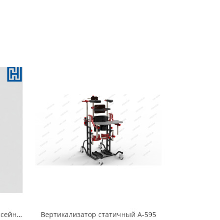
Функциональная рама для бассейна WATER UP & DOWN (аналог)
Вертикализатор статичный А-595