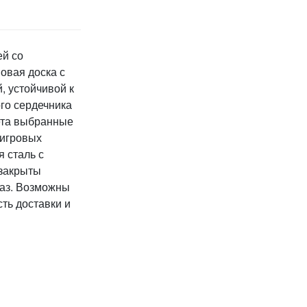
ей со
овая доска с
, устойчивой к
ого сердечника
ета выбранные
 игровых
 сталь с
 закрыты
каз. Возможны
ть доставки и