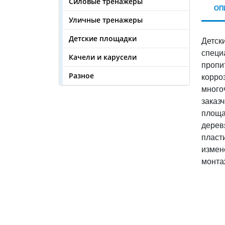
Силовые тренажеры
ОП
Уличные тренажеры
Детские площадки
Детск
специ
Качели и карусели
пропи
Разное
корро
много
заказ
площа
дерев
пласт
измен
монта