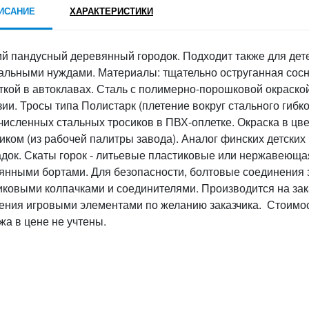
ИСАНИЕ
ХАРАКТЕРИСТИКИ
ий пандусный деревянный городок. Подходит также для дет
альными нуждами. Материалы: тщательно оструганная сосн
ткой в автоклавах. Сталь с полимерно-порошковой окраской
зии. Тросы типа Полистарк (плетение вокруг стального гибк
численных стальных тросиков в ПВХ-оплетке. Окраска в цв
чиком (из рабочей палитры завода). Аналог финских детских
док. Скаты горок - литьевые пластиковые или нержавеющая
янными бортами. Для безопасности, болтовые соединения
иковыми колпачками и соединителями. Производится на за
ения игровыми элементами по желанию заказчика. Стоимос
жа в цене не учтены.