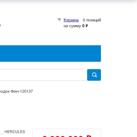
Корзина
0 позиций
0
на сумму
0 ₽
одок Фин-120137
HERCULES