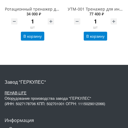
Ротационный тренажер для пронации и супинации кисти руки
УТМ-001 Тренажер для инвалидов колясочников &quot;Ручной и ножной велосипед&quot;
34 000 ₽
77 400 ₽
шт
шт
В корзину
В корзину
Завод "ГЕРКУЛЕС"
REHAB-LIFE
Оборудование производства завода "ГЕРКУЛЕС"
(ИНН: 5027178706 КПП: 502701001 ОГРН: 1115029012066)
Информация