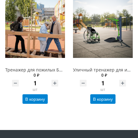
Тренажер для пожилых Брусья с препятствиями Эко v.2
Уличный тренажер для инвалидов &quot;Подтягивание&quot;
0 ₽
0 ₽
шт
шт
В корзину
В корзину