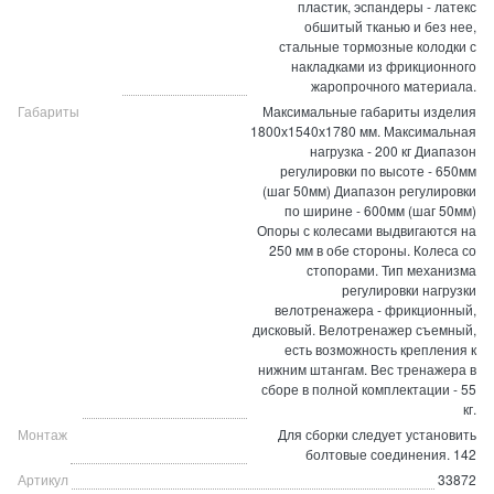
пластик, эспандеры - латекс
обшитый тканью и без нее,
стальные тормозные колодки с
накладками из фрикционного
жаропрочного материала.
Габариты
Максимальные габариты изделия
1800х1540х1780 мм. Максимальная
нагрузка - 200 кг Диапазон
регулировки по высоте - 650мм
(шаг 50мм) Диапазон регулировки
по ширине - 600мм (шаг 50мм)
Опоры с колесами выдвигаются на
250 мм в обе стороны. Колеса со
стопорами. Тип механизма
регулировки нагрузки
велотренажера - фрикционный,
дисковый. Велотренажер съемный,
есть возможность крепления к
нижним штангам. Вес тренажера в
сборе в полной комплектации - 55
кг.
Монтаж
Для сборки следует установить
болтовые соединения. 142
Артикул
33872