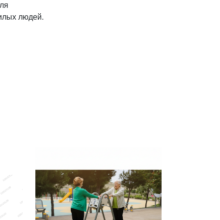
для
илых людей.