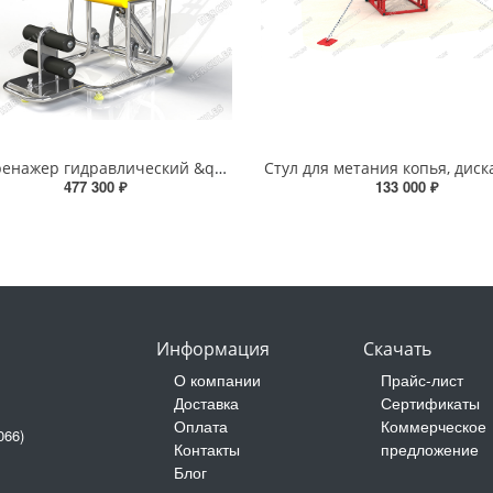
Акватренажер гидравлический &quot;Тяга к себе - жим от себя&quot;
Стул для метания копья, диск
477 300 ₽
133 000 ₽
Информация
Скачать
О компании
Прайс-лист
Доставка
Сертификаты
Оплата
Коммерческое
066)
Контакты
предложение
Блог