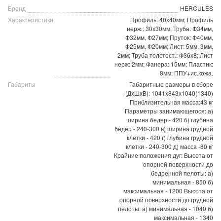
Бренд
HERCULES
Характеристики
Профиль: 40х40мм; Профиль
нерж.: 30х30мм; Труба: Ф34мм,
Ф32мм, Ф27мм; Пруток: Ф40мм,
Ф25мм, Ф20мм; Лист: 5мм, 3мм,
2мм; Труба толстост.: Ф36х8; Лист
нерж: 2мм; Фанера: 15мм; Пластик:
8мм; ППУ+ис.кожа.
Габариты
Габаритные размеры в сборе
(ДхШхВ): 1041х843х1040(1340)
Приблизительная масса:43 кг
Параметры занимающегося: а)
ширина бедер - 420 б) глубина
бедер - 240-300 в) ширина грудной
клетки - 420 г) глубина грудной
клетки - 240-300 д) масса -80 кг
Крайние положения дуг: Высота от
опорной поверхности до
бедренной пелоты: а)
минимальная - 850 б)
максимальная - 1200 Высота от
опорной поверхности до грудной
пелоты: а) минимальная - 1040 б)
максимальная - 1340