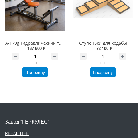
А-179g Гидравлический тренажер &quot;Жим ногами&quot;
Ступеньки для ходьбы
187 600 ₽
72 100 ₽
шт
шт
В корзину
В корзину
Завод "ГЕРКУЛЕС"
REHAB-LIFE