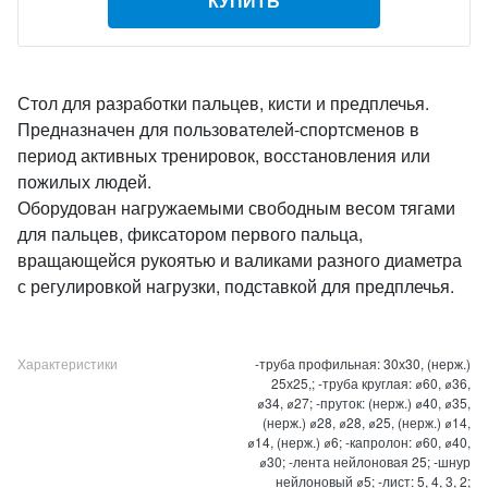
КУПИТЬ
Стол для разработки пальцев, кисти и предплечья.
Предназначен для пользователей-спортсменов в
период активных тренировок, восстановления или
пожилых людей.
Оборудован нагружаемыми свободным весом тягами
для пальцев, фиксатором первого пальца,
вращающейся рукоятью и валиками разного диаметра
с регулировкой нагрузки, подставкой для предплечья.
Характеристики
-труба профильная: 30х30, (нерж.)
25х25,; -труба круглая: ⌀60, ⌀36,
⌀34, ⌀27; -пруток: (нерж.) ⌀40, ⌀35,
(нерж.) ⌀28, ⌀28, ⌀25, (нерж.) ⌀14,
⌀14, (нерж.) ⌀6; -капролон: ⌀60, ⌀40,
⌀30; -лента нейлоновая 25; -шнур
нейлоновый ⌀5; -лист: 5, 4, 3, 2;